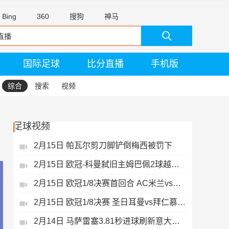
Bing
360
搜狗
神马
国际足球
比分直播
手机版
综合
搜索
视频
足球视频
2月15日 帕瓦尔剪刀脚铲倒梅西被罚下
2月15日 欧冠-科曼弑旧主姆巴佩2球越位无效
2月15日 欧冠1/8决赛首回合 AC米兰vs热刺 录像 集锦
2月15日 欧冠1/8决赛 圣日耳曼vs拜仁慕尼黑 录像 集锦
2月14日 马萨雷塞3.81秒进球刷新意大利历史