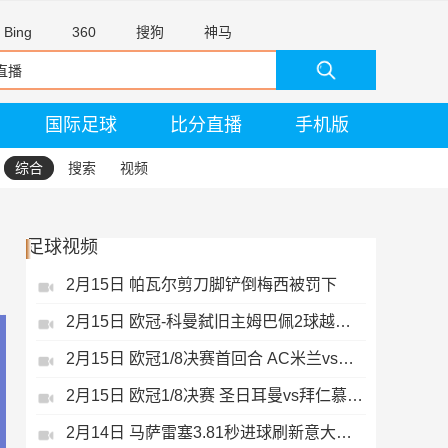
Bing
360
搜狗
神马
国际足球
比分直播
手机版
综合
搜索
视频
足球视频
2月15日 帕瓦尔剪刀脚铲倒梅西被罚下
2月15日 欧冠-科曼弑旧主姆巴佩2球越位无效
2月15日 欧冠1/8决赛首回合 AC米兰vs热刺 录像 集锦
2月15日 欧冠1/8决赛 圣日耳曼vs拜仁慕尼黑 录像 集锦
2月14日 马萨雷塞3.81秒进球刷新意大利历史