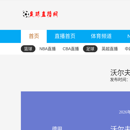
首页
直播首页
体育频道
篮球
NBA直播
CBA直播
足球
英超直播
中
沃尔夫
发布时间：20
2026
沃尔夫
德甲