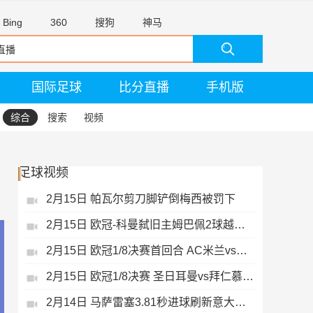
Bing
360
搜狗
神马
国际足球
比分直播
手机版
综合
搜索
视频
足球视频
2月15日 帕瓦尔剪刀脚铲倒梅西被罚下
2月15日 欧冠-科曼弑旧主姆巴佩2球越位无效
2月15日 欧冠1/8决赛首回合 AC米兰vs热刺 录像 集锦
2月15日 欧冠1/8决赛 圣日耳曼vs拜仁慕尼黑 录像 集锦
2月14日 马萨雷塞3.81秒进球刷新意大利历史