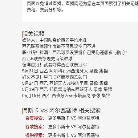
页面以免错过直播。直播网还为您在本页面索引了相关足球
赛程、赛前分析等。
相关视频
媒体人：中国队身价西乙平均水准
西乙联赛惊现年度最不可思议空门不进
职业精神拉满！西乙球员没察觉自己受伤还想参与防守！
西乙B联赛惊现史诗级进球
留洋首冠！武磊夺得西乙联赛冠军
5月31日 西乙 阿尔科孔vs西班牙人 录像 集锦
好久不见！皇马旧将赫塞西乙破门
5月24日 西乙 西班牙人vs特内里费 录像 集锦
5月19日 西乙 邦费雷迪纳vs西班牙人 录像 集锦
05月15日 西乙 西班牙人vs卡塔赫纳 录像 集锦
韦斯卡 VS 阿尔瓦塞特 相关搜索
百度搜索：
更多韦斯卡 VS 阿尔瓦塞特
谷歌搜索：
更多韦斯卡 VS 阿尔瓦塞特
搜狗搜索：
更多韦斯卡 VS 阿尔瓦塞特