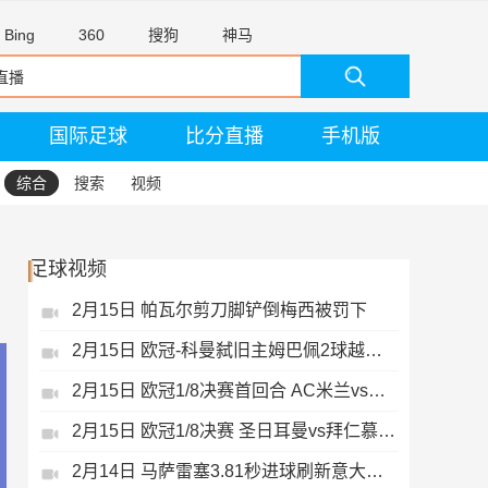
Bing
360
搜狗
神马
国际足球
比分直播
手机版
综合
搜索
视频
足球视频
2月15日 帕瓦尔剪刀脚铲倒梅西被罚下
2月15日 欧冠-科曼弑旧主姆巴佩2球越位无效
2月15日 欧冠1/8决赛首回合 AC米兰vs热刺 录像 集锦
2月15日 欧冠1/8决赛 圣日耳曼vs拜仁慕尼黑 录像 集锦
2月14日 马萨雷塞3.81秒进球刷新意大利历史