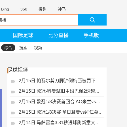
Bing
360
搜狗
神马
国际足球
比分直播
手机版
综合
搜索
视频
足球视频
2月15日 帕瓦尔剪刀脚铲倒梅西被罚下
2月15日 欧冠-科曼弑旧主姆巴佩2球越位无效
2月15日 欧冠1/8决赛首回合 AC米兰vs热刺 录像 集锦
2月15日 欧冠1/8决赛 圣日耳曼vs拜仁慕尼黑 录像 集锦
2月14日 马萨雷塞3.81秒进球刷新意大利历史