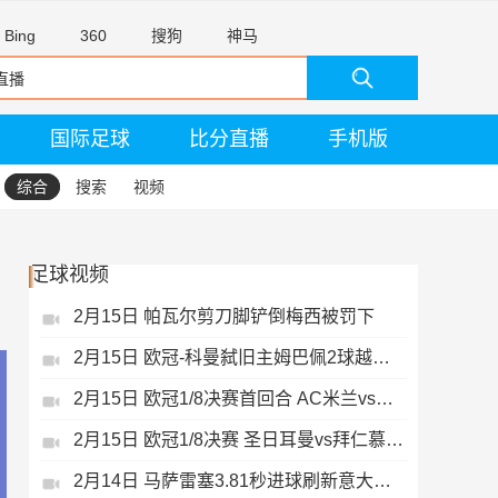
Bing
360
搜狗
神马
国际足球
比分直播
手机版
综合
搜索
视频
足球视频
2月15日 帕瓦尔剪刀脚铲倒梅西被罚下
2月15日 欧冠-科曼弑旧主姆巴佩2球越位无效
2月15日 欧冠1/8决赛首回合 AC米兰vs热刺 录像 集锦
2月15日 欧冠1/8决赛 圣日耳曼vs拜仁慕尼黑 录像 集锦
2月14日 马萨雷塞3.81秒进球刷新意大利历史