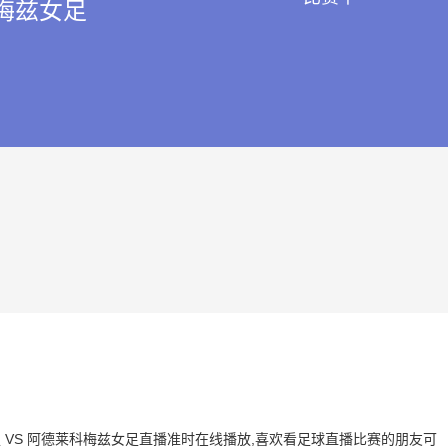
梅兹女足
莱女足 VS 阿德莱科梅兹女足直播准时在线播放,喜欢看足球直播比赛的朋友可