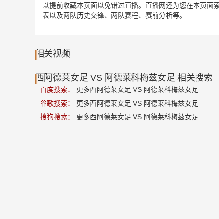
以提前收藏本页面以免错过直播。直播网还为您在本页面索
表以及两队历史交锋、两队赛程、赛前分析等。
相关视频
西阿德莱女足 VS 阿德莱科梅兹女足 相关搜索
百度搜索：
更多西阿德莱女足 VS 阿德莱科梅兹女足
谷歌搜索：
更多西阿德莱女足 VS 阿德莱科梅兹女足
搜狗搜索：
更多西阿德莱女足 VS 阿德莱科梅兹女足