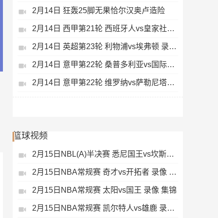
2月14日 狂轰25脚无果恰尔汉奥卢造险
2月14日 西甲第21轮 西班牙人vs皇家社会 录像 集锦
2月14日 英超第23轮 利物浦vs埃弗顿 录像 集锦
2月14日 意甲第22轮 桑普多利亚vs国际米兰 录像 集锦
2月14日 意甲第22轮 维罗纳vs萨勒尼塔纳 录像 集锦
篮球视频
2月15日NBL(A)半决赛 悉尼国王vs坎斯大班 录像 集锦
2月15日NBA常规赛 奇才vs开拓者 录像 集锦
2月15日NBA常规赛 太阳vs国王 录像 集锦
2月15日NBA常规赛 凯尔特人vs雄鹿 录像 集锦