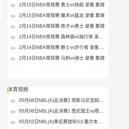
2月15日NBA常规赛 勇士vs快船 录像 集锦
2月15日NBA常规赛 魔术vs猛龙 录像 集锦
2月14日NBA常规赛 奇才vs勇士 录像 集锦
2月14日NBA常规赛 森林狼vs独行侠 录像 集锦
2月14日NBA常规赛 爵士vs步行者 录像 集锦
2月14日NBA常规赛 马刺vs骑士 录像 集锦
体育视频
05月08日NBL(A)总决赛2 塔斯马尼亚蚂蚁vs悉尼国王 录像
05月06日NBL(A)总决赛1 悉尼国王vs塔斯马尼亚蚂蚁 全场录像
05月02日NBL(A)季后赛首轮G3 墨尔本联 - 塔斯马尼亚蚂蚁 录像集锦