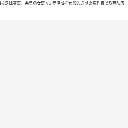
关足球赛事、弗里堡女篮 VS 罗伊斯托女篮的近期比赛列表以及两队历