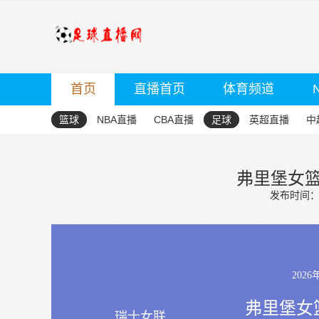
首页
直播首页
体育频道
篮球
NBA直播
CBA直播
足球
英超直播
中
弗里堡女篮
发布时间：20
2026
弗里堡女篮
瑞士女联