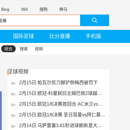
Bing
360
搜狗
神马
国际足球
比分直播
手机版
综合
搜索
视频
足球视频
2月15日 帕瓦尔剪刀脚铲倒梅西被罚下
2月15日 欧冠-科曼弑旧主姆巴佩2球越位无效
2月15日 欧冠1/8决赛首回合 AC米兰vs热刺 录像 集锦
2月15日 欧冠1/8决赛 圣日耳曼vs拜仁慕尼黑 录像 集锦
2月14日 马萨雷塞3.81秒进球刷新意大利历史