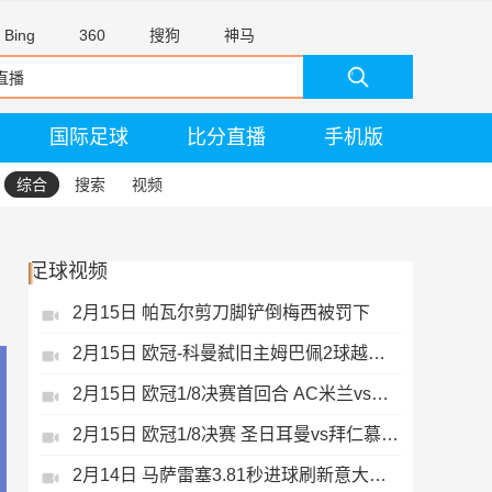
Bing
360
搜狗
神马
国际足球
比分直播
手机版
综合
搜索
视频
足球视频
2月15日 帕瓦尔剪刀脚铲倒梅西被罚下
2月15日 欧冠-科曼弑旧主姆巴佩2球越位无效
2月15日 欧冠1/8决赛首回合 AC米兰vs热刺 录像 集锦
2月15日 欧冠1/8决赛 圣日耳曼vs拜仁慕尼黑 录像 集锦
2月14日 马萨雷塞3.81秒进球刷新意大利历史