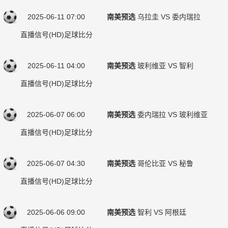
2025-06-11 07:00
南美预选
乌拉圭 VS 委内瑞拉
直播信号(HD)
足球比分
2025-06-11 04:00
南美预选
玻利维亚 VS 智利
直播信号(HD)
足球比分
2025-06-07 06:00
南美预选
委内瑞拉 VS 玻利维亚
直播信号(HD)
足球比分
2025-06-07 04:30
南美预选
哥伦比亚 VS 秘鲁
直播信号(HD)
足球比分
2025-06-06 09:00
南美预选
智利 VS 阿根廷