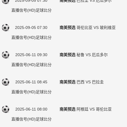
2025-09-05 07:30
南美预选
巴拉圭 VS 厄瓜多尔
直播信号(HD)
足球比分
2025-09-05 07:30
南美预选
哥伦比亚 VS 玻利维亚
直播信号(HD)
足球比分
2025-06-11 09:30
南美预选
秘鲁 VS 厄瓜多尔
直播信号(HD)
足球比分
2025-06-11 08:45
南美预选
巴西 VS 巴拉圭
直播信号(HD)
足球比分
2025-06-11 08:00
南美预选
阿根廷 VS 哥伦比亚
直播信号(HD)
足球比分