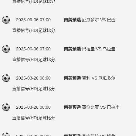
直播信号(HD)
足球比分
2025-06-06 07:00
南美预选
厄瓜多尔 VS 巴西
直播信号(HD)
足球比分
2025-06-06 07:00
南美预选
巴拉圭 VS 乌拉圭
直播信号(HD)
足球比分
2025-03-26 08:00
南美预选
智利 VS 厄瓜多尔
直播信号(HD)
足球比分
2025-03-26 08:00
南美预选
哥伦比亚 VS 巴拉圭
直播信号(HD)
足球比分