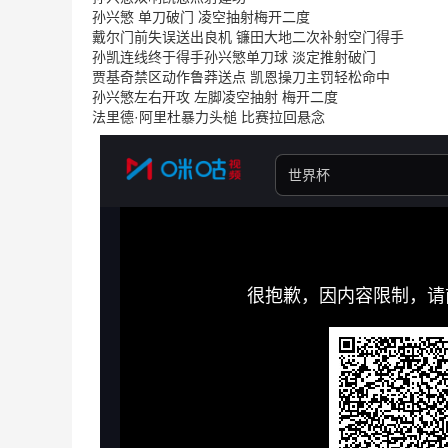
孙兴慜 单刀破门 凌空抽射梅开二度
戴尔门前失误送出良机 镰田大地二次补射空门得手
孙凯连线终于得手孙兴慜单刀球 淡定推射破门
贾基奇禁区动作鲁莽送点 凯恩操刀主罚轻松命中
孙兴慜左右开攻 左脚凌空抽射 梅开二度
法里德·阿里杜暴力头槌 比赛拉回悬念