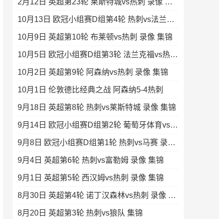
2月12日 英超第23轮 莱斯特城vs热刺 录像 集锦
10月13日 欧冠小组赛D组第4轮 热刺vs法兰克福 录像 集锦
10月9日 英超第10轮 布莱顿vs热刺 录像 集锦
10月5日 欧冠小组赛D组第3轮 法兰克福vs热刺 录像 集锦
10月2日 英超第9轮 阿森纳vs热刺 录像 集锦
10月1日 伦敦德比经典之战 阿森纳5-4热刺
9月18日 英超第8轮 热刺vs莱斯特城 录像 集锦
9月14日 欧冠小组赛D组第2轮 葡萄牙体育vs热刺 录像 集锦
9月8日 欧冠小组赛D组第1轮 热刺vs马赛 录像 集锦
9月4日 英超第6轮 热刺vs富勒姆 录像 集锦
9月1日 英超第5轮 西汉姆vs热刺 录像 集锦
8月30日 英超第4轮 诺丁汉森林vs热刺 录像 集锦
8月20日 英超第3轮 热刺vs狼队 集锦