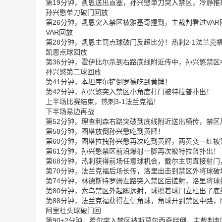
第19分钟，凯恩送出直塞，孙兴慜单刀突入禁区，冷静推射
孙兴慜单刀破门回放
第26分钟，凯恩突入禁区被雅基奇撞到，主裁判看过VA
VAR回放
第28分钟，凯恩主罚点球破门反超比分！热刺2-1法兰克
凯恩点球回放
第36分钟，霍伊比尔杀到右路底线附近传中，孙兴慜禁区
孙兴慜第二球回放
第41分钟，本坦库尔铲倒罗德吃到黄牌！
第42分钟，孙兴慜突入禁区小角度打门被特拉普扑出！
上半场比赛结束，热刺3-1法兰克福！
下半场易边再战
第52分钟，理查利森右路突破到底线附近送出横传，禁
第58分钟，图塔放倒孙兴慜吃到黄牌！
第60分钟，图塔拉拽孙兴慜再次吃到黄牌，两黄变一红被
第61分钟，孙兴慜禁区前沿爆射一脚再次被特拉普扑出！
第68分钟，热刺获得前场任意球机会，戴尔主罚直接射门
第70分钟，法兰克福后场长传，洛里出击到禁区外将球破
第74分钟，林德斯特罗姆左路突入禁区后搓射，洛里将球
第80分钟，索乌禁区外起脚远射，球擦着球门立柱出了底
第88分钟，法兰克福获得左侧角球，角球开到禁区中路，
阿里杜头球破门回
第90+2分钟，希尔突入禁区被斯莫尔西奇绊倒，主裁判