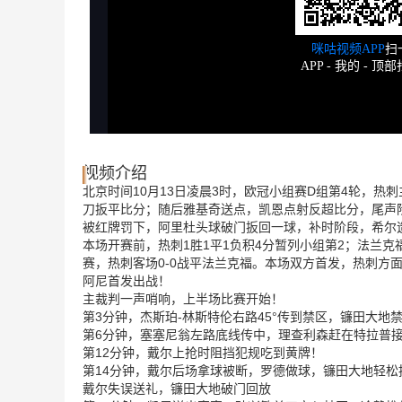
视频介绍
北京时间10月13日凌晨3时，欧冠小组赛D组第4轮，
刀扳平比分；随后雅基奇送点，凯恩点射反超比分，尾声
被红牌罚下，阿里杜头球破门扳回一球，补时阶段，希尔造
本场开赛前，热刺1胜1平1负积4分暂列小组第2；法兰克
赛，热刺客场0-0战平法兰克福。本场双方首发，热刺方
阿尼首发出战！
主裁判一声哨响，上半场比赛开始！
第3分钟，杰斯珀-林斯特伦右路45°传到禁区，镰田大
第6分钟，塞塞尼翁左路底线传中，理查利森赶在特拉普
第12分钟，戴尔上抢时阻挡犯规吃到黄牌！
第14分钟，戴尔后场拿球被断，罗德做球，镰田大地轻松
戴尔失误送礼，镰田大地破门回放