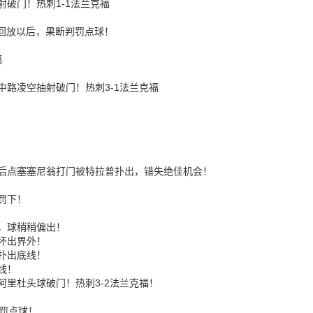
破门！热刺1-1法兰克福
R回放以后，果断判罚点球！
福
中路凌空抽射破门！热刺3-1法兰克福
区后点塞塞尼翁打门被特拉普扑出，错失绝佳机会！
罚下！
，球稍稍偏出！
坏出界外！
扑出底线！
线！
阿里杜头球破门！热刺3-2法兰克福！
判罚点球！